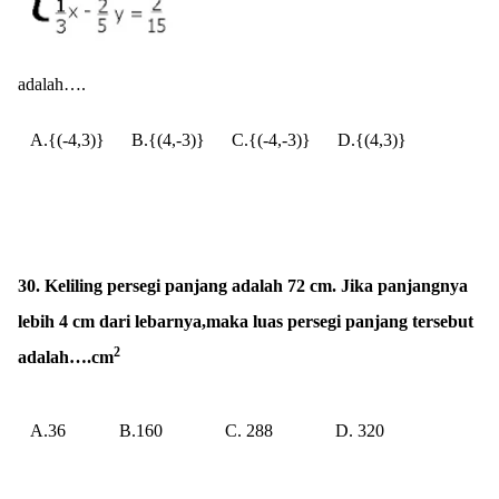
adalah….
A.{(-4,3)}
B.{(4,-3)}
C.{(-4,-3)}
D.{(4,3)}
30. Keliling persegi panjang adalah 72 cm. Jika panjangnya
lebih 4 cm dari lebarnya,maka luas persegi panjang tersebut
2
adalah….cm
A.36
B.160
C. 288
D. 320