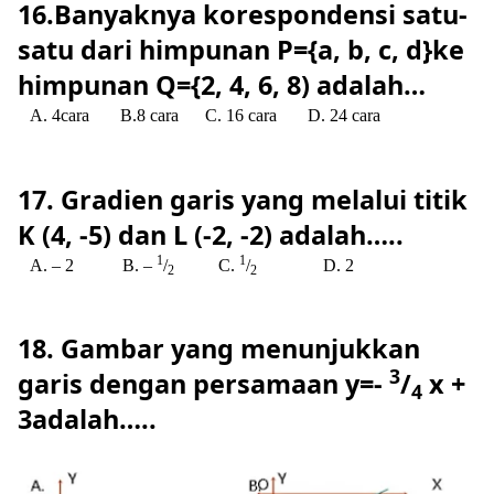
16.Banyaknya korespondensi satu-
satu dari himpunan P={a, b, c, d}ke
himpunan Q={2, 4, 6, 8) adalah…
A. 4cara
B.8 cara
C. 16 cara
D. 24 cara
17. Gradien garis yang melalui titik
K (4, -5) dan L (-2, -2) adalah…..
1
1
A. – 2
B. –
/
C.
/
D. 2
2
2
18. Gambar yang menunjukkan
3
garis dengan persamaan y=-
/
x +
4
3adalah…..