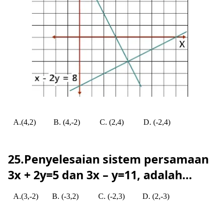
A.(4,2)
B. (4,-2)
C. (2,4)
D. (-2,4)
25.Penyelesaian sistem persamaan
3x + 2y=5 dan 3x – y=11, adalah…
A.(3,-2)
B. (-3,2)
C. (-2,3)
D. (2,-3)