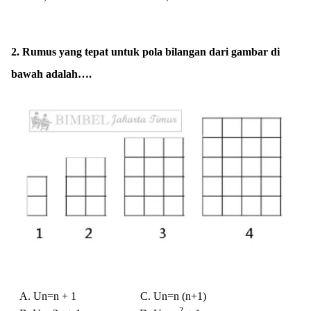
2. Rumus yang tepat untuk pola bilangan dari gambar di
bawah adalah….
A
. Un=n + 1 C. Un=n (n+1)
2