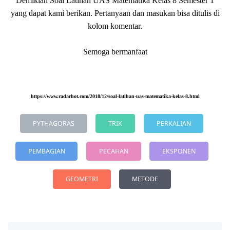
Demikian Soal Latihan UAS Matematika Kelas 8 Semester 1
yang dapat kami berikan. Pertanyaan dan masukan bisa ditulis di
kolom komentar.
Semoga bermanfaat
https://www.radarhot.com/2018/12/soal-latihan-uas-matematika-kelas-8.html
PYTHAGORAS
TRIK
PERKALIAN
PEMBAGIAN
PECAHAN
EKSPONEN
GEOMETRI
METODE