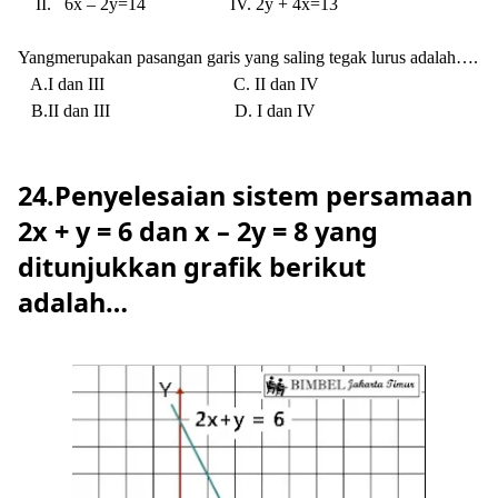
II.
6x – 2y=14
IV. 2y + 4x=13
Yangmerupakan pasangan garis yang saling tegak lurus adalah….
A.I dan III
C. II dan IV
B.II dan III
D. I dan IV
24.Penyelesaian sistem persamaan
2x + y = 6 dan x – 2y = 8 yang
ditunjukkan grafik berikut
adalah…