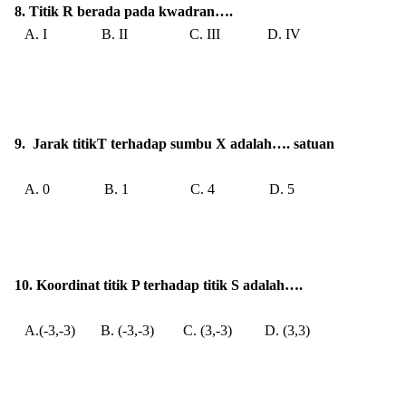
8. Titik R berada pada kwadran….
A. I B. II C. III D. IV
9.
Jarak titikT terhadap sumbu X adalah…. satuan
A. 0
B. 1
C. 4
D. 5
10. Koordinat titik P terhadap titik S adalah….
A.(-3,-3)
B. (-3,-3)
C. (3,-3)
D. (3,3)