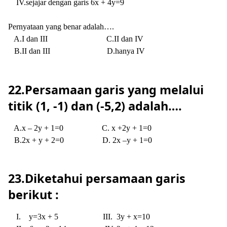
IV.sejajar dengan garis 6x + 4y=9
Pernyataan yang benar adalah….
A.I dan III
C.II dan IV
B.II dan III
D.hanya IV
22.Persamaan garis yang melalui
titik (1, -1) dan (-5,2) adalah….
A.x – 2y + 1=0
C. x +2y + 1=0
B.2x + y + 2=0
D. 2x –y + 1=0
23.Diketahui persamaan garis
berikut :
I.
y=3x + 5
III.
3y + x=10