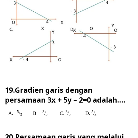
19.Gradien garis dengan
persamaan 3x + 5y – 2=0 adalah….
5
3
3
5
A.–
/
B. –
/
C.
/
D.
/
3
5
5
3
20.Persamaan garis yang melalui