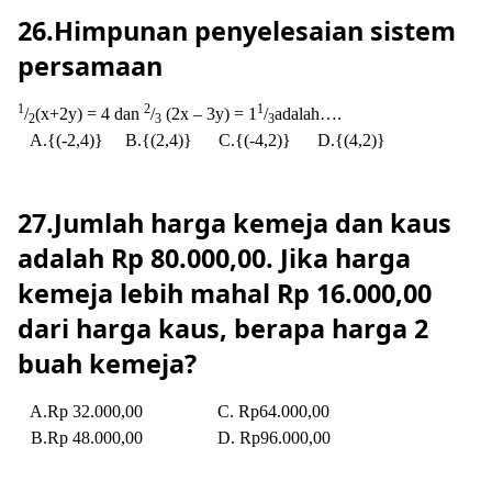
26.Himpunan penyelesaian sistem
persamaan
1
2
1
/
(x+2y) = 4 dan
/
(2x – 3y) = 1
/
adalah….
2
3
3
A.{(-2,4)}
B.{(2,4)}
C.{(-4,2)}
D.{(4,2)}
27.Jumlah harga kemeja dan kaus
adalah Rp 80.000,00. Jika harga
kemeja lebih mahal Rp 16.000,00
dari harga kaus, berapa harga 2
buah kemeja?
A.Rp 32.000,00
C. Rp64.000,00
B.Rp 48.000,00
D. Rp96.000,00