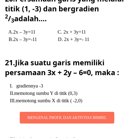
titik (1, -3) dan bergradien
2
/
adalah….
3
A.2x – 3y=11
C. 2x + 3y=11
B.2x – 3y=-11
D. 2x + 3y=- 11
21.Jika suatu garis memiliki
persamaan 3x + 2y – 6=0, maka :
I.
gradiennya -3
II.memotong sumbu Y di titik (0,3)
III.memotong sumbu X di titik ( -2,0)
MENGENAL PROFIL DAN AKTIVITAS BIMBEL