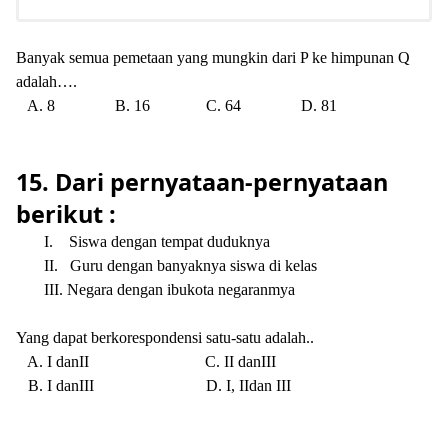
Banyak semua pemetaan yang mungkin dari P ke himpunan Q
adalah….
A. 8
B. 16
C. 64
D. 81
15. Dari pernyataan-pernyataan
berikut :
I.
Siswa dengan tempat duduknya
II.
Guru dengan banyaknya siswa di kelas
III.
Negara dengan ibukota negaranmya
Yang dapat berkorespondensi satu-satu adalah..
A. I danII
C. II danIII
B. I danIII
D. I, IIdan III