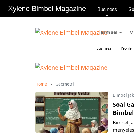
Xylene Bimbel Magazine
Xylene Bimbel Magazine
Business
So
Bimbel
M
Business
Profile
Home
Geometri
Bimbel Jak
Soal Ga
Bimbel
Bimbel J
menyelesa