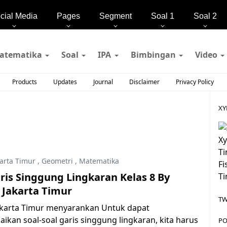
cial Media
Pages
Segment
Soal 1
Soal 2
atematika
Soal
IPA
Bimbingan
Video
Products
Updates
Journal
Disclaimer
Privacy Policy
XY
Xy
Ti
arta Timur
,
Geometri
,
Matematika
Fi
ris Singgung Lingkaran Kelas 8 By
Ti
 Jakarta Timur
TW
akarta Timur menyarankan Untuk dapat
ikan soal-soal garis singgung lingkaran, kita harus
PO