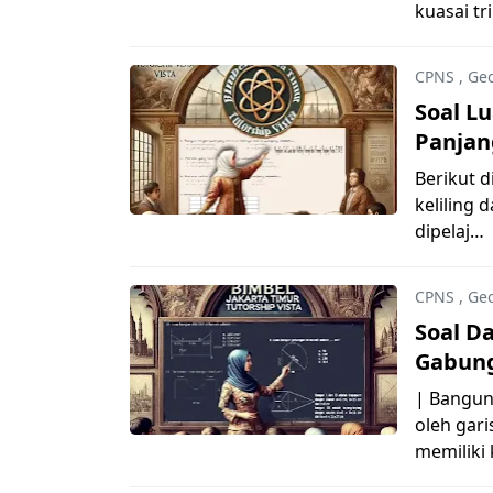
kuasai tr
CPNS
,
Geo
Soal Lu
Panjan
Berikut d
keliling 
dipelaj…
CPNS
,
Geo
Soal D
Gabun
| Bangun
oleh gari
memiliki 