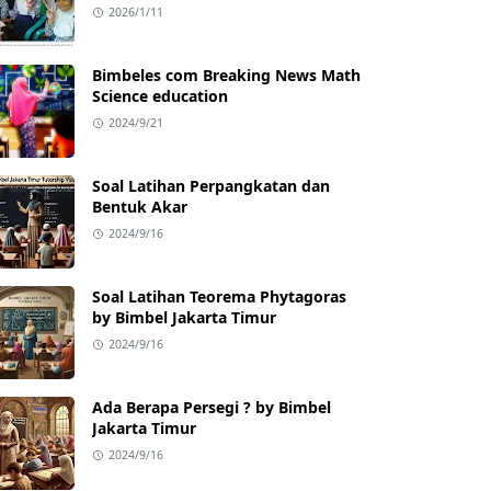
Prestasi Tinggi
2026/1/11
Bimbeles com Breaking News Math
Science education
2024/9/21
Soal Latihan Perpangkatan dan
Bentuk Akar
2024/9/16
Soal Latihan Teorema Phytagoras
by Bimbel Jakarta Timur
2024/9/16
Ada Berapa Persegi ? by Bimbel
Jakarta Timur
2024/9/16