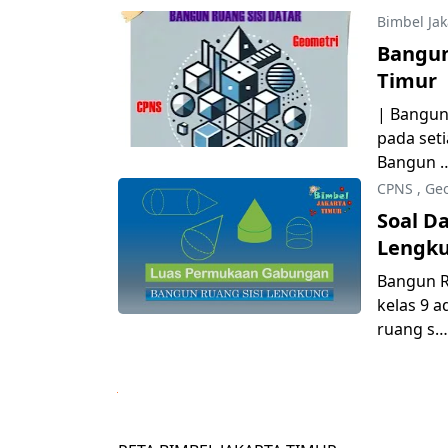
Bimbel Jak
Bangun
Timur
| Bangun
pada set
Bangun 
CPNS
,
Geo
Soal D
Lengk
Bangun Ru
kelas 9 
ruang s…
Next