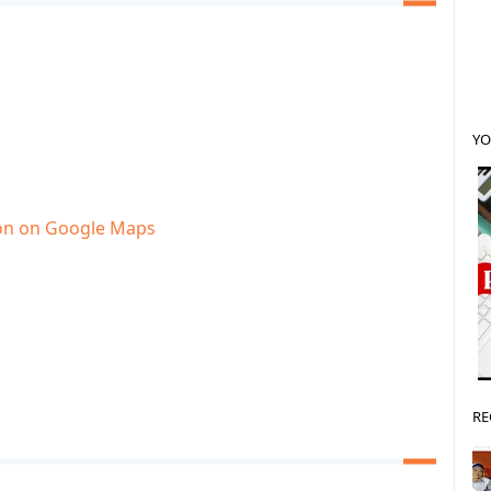
YO
ion on Google Maps
RE