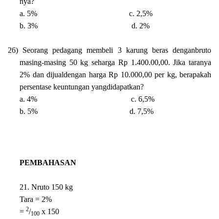
nya?
a. 5%
c. 2,5%
b. 3%
d. 2%
26)
Seorang pedagang membeli 3 karung beras denganbruto
masing-masing 50 kg seharga Rp 1.400.00,00. Jika taranya
2% dan dijualdengan harga Rp 10.000,00 per kg, berapakah
persentase keuntungan yangdidapatkan?
a. 4%
c. 6,5%
b. 5%
d. 7,5%
PEMBAHASAN
21. Nruto 150 kg
Tara = 2%
2
=
/
x 150
100