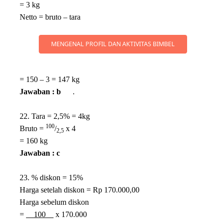
= 3 kg
Netto = bruto – tara
MENGENAL PROFIL DAN AKTIVITAS BIMBEL
= 150 – 3 = 147 kg
Jawaban : b
.
22. Tara = 2,5% = 4kg
100
Bruto =
/
x 4
2,5
= 160 kg
Jawaban : c
23. % diskon = 15%
Harga setelah diskon = Rp 170.000,00
Harga sebelum diskon
=
100
x 170.000