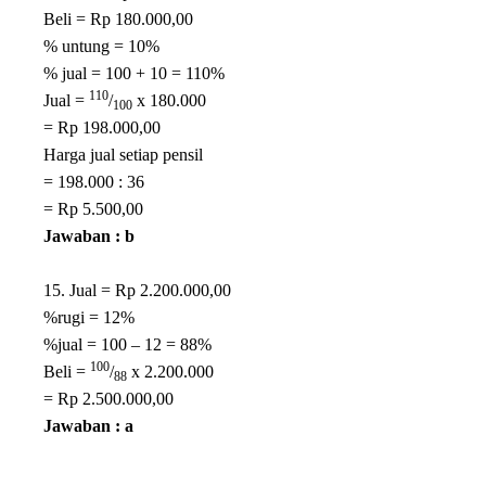
Beli = Rp 180.000,00
% untung = 10%
% jual = 100 + 10 = 110%
110
Jual =
/
x 180.000
100
= Rp 198.000,00
Harga jual setiap pensil
= 198.000 : 36
= Rp 5.500,00
Jawaban : b
15. Jual = Rp 2.200.000,00
%rugi = 12%
%jual = 100 – 12 = 88%
100
Beli =
/
x 2.200.000
88
= Rp 2.500.000,00
Jawaban : a