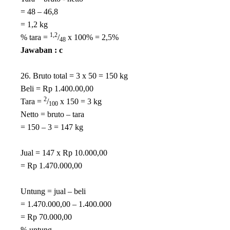
= 48 – 46,8
= 1,2 kg
1,2
% tara =
/
x 100% = 2,5%
48
Jawaban : c
26. Bruto total = 3 x 50 = 150 kg
Beli = Rp 1.400.00,00
2
Tara =
/
x 150 = 3 kg
100
Netto = bruto – tara
= 150 – 3 = 147 kg
Jual = 147 x Rp 10.000,00
= Rp 1.470.000,00
Untung = jual – beli
= 1.470.000,00 – 1.400.000
= Rp 70.000,00
% untung