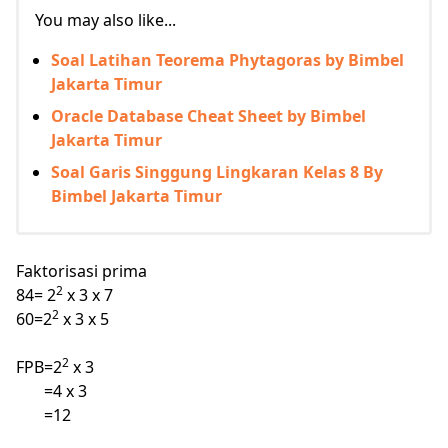
You may also like...
Soal Latihan Teorema Phytagoras by Bimbel
Jakarta Timur
Oracle Database Cheat Sheet by Bimbel
Jakarta Timur
Soal Garis Singgung Lingkaran Kelas 8 By
Bimbel Jakarta Timur
Faktorisasi prima
2
84= 2
x 3 x 7
2
60=2
x 3 x 5
2
FPB=2
x 3
=4 x 3
=12