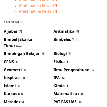
Matematika Kelas 8/I
Matematika Kelas 7/I
CATEGORIES
Aljabar
Aritmatika
[3]
[6]
Bimbel Jakarta
Bimbeles
[11]
Timur
[202]
Bimbingan Belajar
Biologi
[1]
[8]
CPNS
Fisika
[6]
[31]
Geometri
Ilmu Pengetahuan
[5]
[19]
Inspirasi
IPA
[8]
[52]
Islami
Kimia
[6]
[11]
Kursus
Matematika
[88]
[133]
Metode
PAT PAS UAS
[10]
[19]