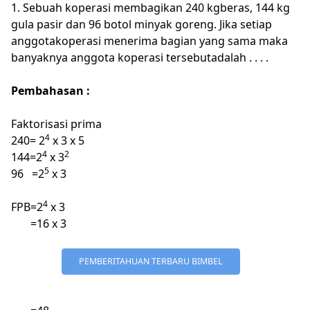
1.
Sebuah koperasi membagikan 240 kgberas, 144 kg
gula pasir dan 96 botol minyak goreng. Jika setiap
anggotakoperasi menerima bagian yang sama maka
banyaknya anggota koperasi tersebutadalah . . . .
Pembahasan :
Faktorisasi prima
240=
2
4
x 3 x 5
4
2
144=2
x 3
5
96 =2
x 3
4
FPB=2
x 3
=16 x 3
PEMBERITAHUAN TERBARU BIMBEL