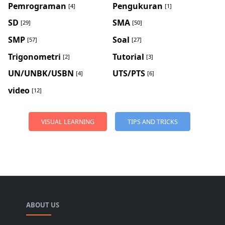
Pemrograman
Pengukuran
[4]
[1]
SD
SMA
[29]
[50]
SMP
Soal
[57]
[27]
Trigonometri
Tutorial
[2]
[3]
UN/UNBK/USBN
UTS/PTS
[4]
[6]
video
[12]
VISUAL LEARNING
TIPS AND TRICKS
ABOUT US