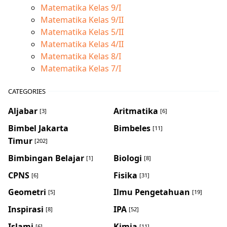
Matematika Kelas 9/I
Matematika Kelas 9/II
Matematika Kelas 5/II
Matematika Kelas 4/II
Matematika Kelas 8/I
Matematika Kelas 7/I
CATEGORIES
Aljabar
Aritmatika
[3]
[6]
Bimbel Jakarta
Bimbeles
[11]
Timur
[202]
Bimbingan Belajar
Biologi
[1]
[8]
CPNS
Fisika
[6]
[31]
Geometri
Ilmu Pengetahuan
[5]
[19]
Inspirasi
IPA
[8]
[52]
Islami
Kimia
[6]
[11]