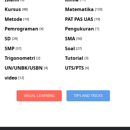
Kursus
Matematika
[88]
[133]
Metode
PAT PAS UAS
[10]
[19]
Pemrograman
Pengukuran
[4]
[1]
SD
SMA
[29]
[50]
SMP
Soal
[57]
[27]
Trigonometri
Tutorial
[2]
[3]
UN/UNBK/USBN
UTS/PTS
[4]
[6]
video
[12]
VISUAL LEARNING
TIPS AND TRICKS