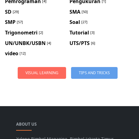
Pemrograman
Pengukuran
[4]
[1]
SD
SMA
[29]
[50]
SMP
Soal
[57]
[27]
Trigonometri
Tutorial
[2]
[3]
UN/UNBK/USBN
UTS/PTS
[4]
[6]
video
[12]
VISUAL LEARNING
TIPS AND TRICKS
ABOUT US
Xylene Bimbel Magazine, Bimbel Jakarta Timur,