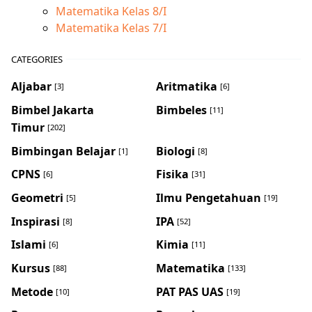
Matematika Kelas 8/I
Matematika Kelas 7/I
CATEGORIES
Aljabar
Aritmatika
[3]
[6]
Bimbel Jakarta
Bimbeles
[11]
Timur
[202]
Bimbingan Belajar
Biologi
[1]
[8]
CPNS
Fisika
[6]
[31]
Geometri
Ilmu Pengetahuan
[5]
[19]
Inspirasi
IPA
[8]
[52]
Islami
Kimia
[6]
[11]
Kursus
Matematika
[88]
[133]
Metode
PAT PAS UAS
[10]
[19]