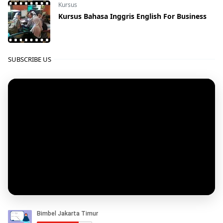
Kursus
Kursus Bahasa Inggris English For Business
SUBSCRIBE US