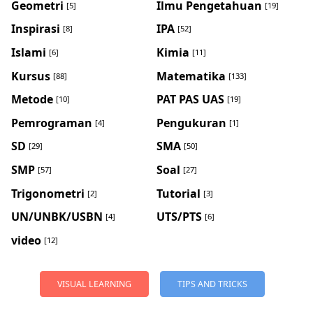
Geometri
Ilmu Pengetahuan
[5]
[19]
Inspirasi
IPA
[8]
[52]
Islami
Kimia
[6]
[11]
Kursus
Matematika
[88]
[133]
Metode
PAT PAS UAS
[10]
[19]
Pemrograman
Pengukuran
[4]
[1]
SD
SMA
[29]
[50]
SMP
Soal
[57]
[27]
Trigonometri
Tutorial
[2]
[3]
UN/UNBK/USBN
UTS/PTS
[4]
[6]
video
[12]
VISUAL LEARNING
TIPS AND TRICKS